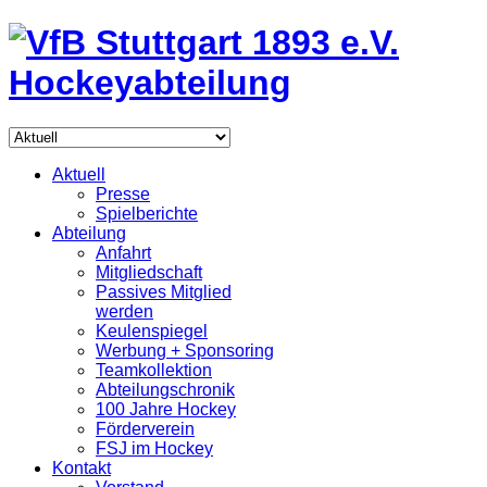
Aktuell
Presse
Spielberichte
Abteilung
Anfahrt
Mitgliedschaft
Passives Mitglied
werden
Keulenspiegel
Werbung + Sponsoring
Teamkollektion
Abteilungschronik
100 Jahre Hockey
Förderverein
FSJ im Hockey
Kontakt