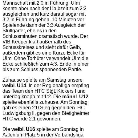
Mannschaft mit 2:0 in Führung, Ulm
konnte aber nach der Halbzeit zum 2:2
ausgleichen und kurz darauf sogar mit
3:2 in Führung gehen. 10 Minuten vor
Spielende dann der 3:3 Ausgleich der
Stuttgarter, ehe es in den
Schlussminuten dramatisch wurde. Der
VfB Keeper klärt außerhalb des
Schusskreises und sieht dafür Gelb,
außerdem gibt es eine Kurze Ecke für
Ulm. Ohne Torhüter verwandelt Ulm die
Ecke schließlich zum 4:3. Ende in einer
bis zum Schluss spannenden Partie.
Zuhause spielte am Samstag unsere
weibl. U14
. In der Regionalliga empfing
das Team den HTC Stgt. Kickers I und
unterlag knapp mit 1:2. Die
männl. U12
spielte ebenfalls zuhause. Am Sonntag
gab es einen 2:0 Sieg gegen den HC
Ludwigsburg II, gegen den Bietigheimer
HTC wurde 2:1 gewonnen.
Die
weibl. U16
spielte am Sonntag in
Aalen um Platz 5 in der Verbandsliga