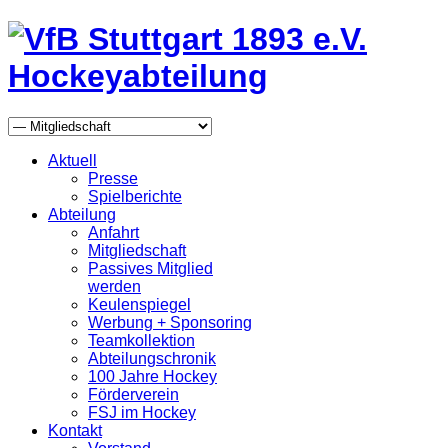
Aktuell
Presse
Spielberichte
Abteilung
Anfahrt
Mitgliedschaft
Passives Mitglied
werden
Keulenspiegel
Werbung + Sponsoring
Teamkollektion
Abteilungschronik
100 Jahre Hockey
Förderverein
FSJ im Hockey
Kontakt