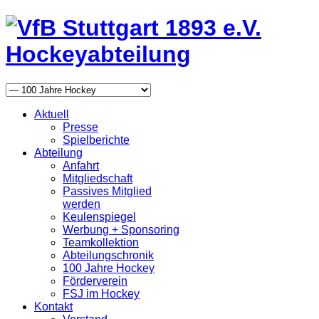
Aktuell
Presse
Spielberichte
Abteilung
Anfahrt
Mitgliedschaft
Passives Mitglied
werden
Keulenspiegel
Werbung + Sponsoring
Teamkollektion
Abteilungschronik
100 Jahre Hockey
Förderverein
FSJ im Hockey
Kontakt