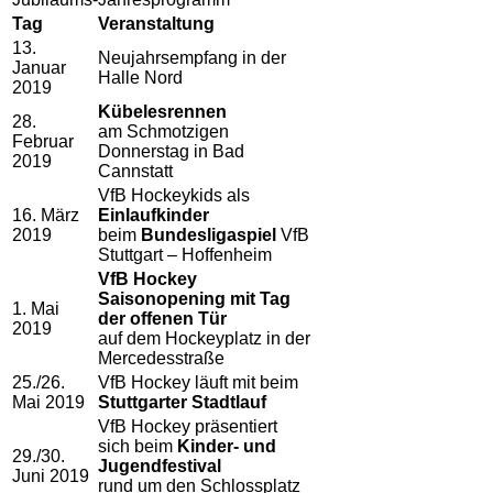
Tag
Veranstaltung
13.
Neujahrsempfang in der
Januar
Halle Nord
2019
Kübelesrennen
28.
am Schmotzigen
Februar
Donnerstag in Bad
2019
Cannstatt
VfB Hockeykids als
16. März
Einlaufkinder
2019
beim
Bundesligaspiel
VfB
Stuttgart – Hoffenheim
VfB Hockey
Saisonopening mit Tag
1. Mai
der offenen Tür
2019
auf dem Hockeyplatz in der
Mercedesstraße
25./26.
VfB Hockey läuft mit beim
Mai 2019
Stuttgarter Stadtlauf
VfB Hockey präsentiert
sich beim
Kinder- und
29./30.
Jugendfestival
Juni 2019
rund um den Schlossplatz