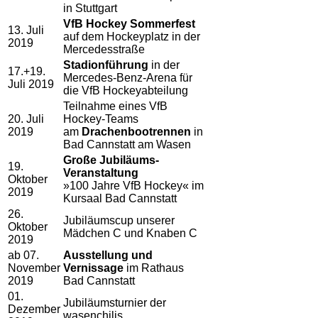
in Stuttgart
VfB Hockey Sommerfest
13. Juli
auf dem Hockeyplatz in der
2019
Mercedesstraße
Stadionführung
in der
17.+19.
Mercedes-Benz-Arena für
Juli 2019
die VfB Hockeyabteilung
Teilnahme eines VfB
20. Juli
Hockey-Teams
2019
am
Drachenbootrennen
in
Bad Cannstatt am Wasen
Große Jubiläums-
19.
Veranstaltung
Oktober
»100 Jahre VfB Hockey« im
2019
Kursaal Bad Cannstatt
26.
Jubiläumscup unserer
Oktober
Mädchen C und Knaben C
2019
ab 07.
Ausstellung und
November
Vernissage
im Rathaus
2019
Bad Cannstatt
01.
Jubiläumsturnier der
Dezember
wasenchilis