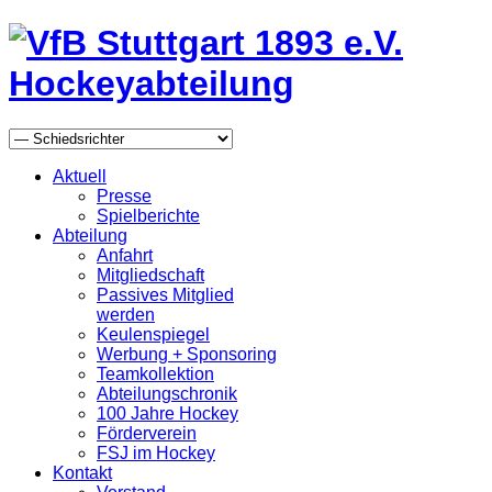
Aktuell
Presse
Spielberichte
Abteilung
Anfahrt
Mitgliedschaft
Passives Mitglied
werden
Keulenspiegel
Werbung + Sponsoring
Teamkollektion
Abteilungschronik
100 Jahre Hockey
Förderverein
FSJ im Hockey
Kontakt