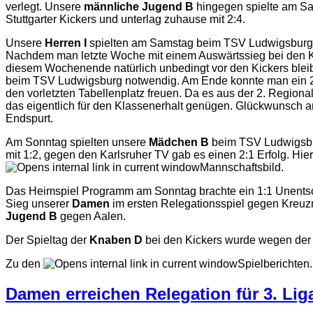
verlegt. Unsere
männliche Jugend B
hingegen spielte am Sa
Stuttgarter Kickers und unterlag zuhause mit 2:4.
Unsere
Herren I
spielten am Samstag beim TSV Ludwigsburg 
Nachdem man letzte Woche mit einem Auswärtssieg bei den Ki
diesem Wochenende natürlich unbedingt vor den Kickers blei
beim TSV Ludwigsburg notwendig. Am Ende konnte man ein 2:
den vorletzten Tabellenplatz freuen. Da es aus der 2. Regionall
das eigentlich für den Klassenerhalt genügen. Glückwunsch a
Endspurt.
Am Sonntag spielten unsere
Mädchen B
beim TSV Ludwigsbu
mit 1:2, gegen den Karlsruher TV gab es einen 2:1 Erfolg. Hie
Mannschaftsbild.
Das Heimspiel Programm am Sonntag brachte ein 1:1 Unents
Sieg unserer
Damen
im ersten Relegationsspiel gegen Kreuz
Jugend B
gegen Aalen.
Der Spieltag der
Knaben D
bei den Kickers wurde wegen der 
Zu den
Spielberichten.
Damen erreichen Relegation für 3. Lig