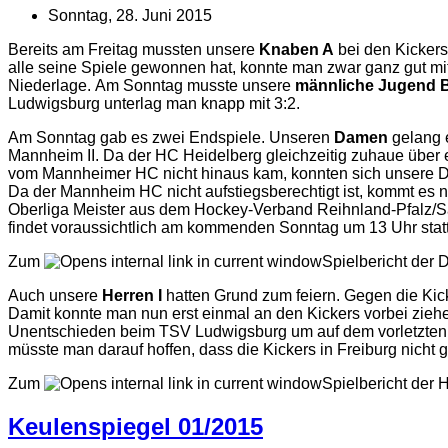
Sonntag, 28. Juni 2015
Bereits am Freitag mussten unsere
Knaben A
bei den Kickers
alle seine Spiele gewonnen hat, konnte man zwar ganz gut mi
Niederlage. Am Sonntag musste unsere
männliche Jugend 
Ludwigsburg unterlag man knapp mit 3:2.
Am Sonntag gab es zwei Endspiele. Unseren
Damen
gelang 
Mannheim II. Da der HC Heidelberg gleichzeitig zuhaue über 
vom Mannheimer HC nicht hinaus kam, konnten sich unsere D
Da der Mannheim HC nicht aufstiegsberechtigt ist, kommt es
Oberliga Meister aus dem Hockey-Verband Reihnland-Pfalz/S
findet voraussichtlich am kommenden Sonntag um 13 Uhr stat
Zum
Spielbericht der 
Auch unsere
Herren I
hatten Grund zum feiern. Gegen die Kick
Damit konnte man nun erst einmal an den Kickers vorbei ziehe
Unentschieden beim TSV Ludwigsburg um auf dem vorletzten T
müsste man darauf hoffen, dass die Kickers in Freiburg nicht
Zum
Spielbericht der He
Keulenspiegel 01/2015