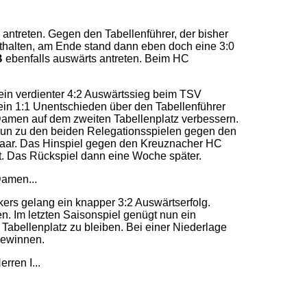
 antreten. Gegen den Tabellenführer, der bisher
thalten, am Ende stand dann eben doch eine 3:0
B
ebenfalls auswärts antreten. Beim HC
ein verdienter 4:2 Auswärtssieg beim TSV
ein 1:1 Unentschieden über den Tabellenführer
amen auf dem zweiten Tabellenplatz verbessern.
 nun zu den beiden Relegationsspielen gegen den
aar. Das Hinspiel gegen den Kreuznacher HC
t. Das Rückspiel dann eine Woche später.
Damen...
ers gelang ein knapper 3:2 Auswärtserfolg.
n. Im letzten Saisonspiel genügt nun ein
abellenplatz zu bleiben. Bei einer Niederlage
 gewinnen.
rren I...