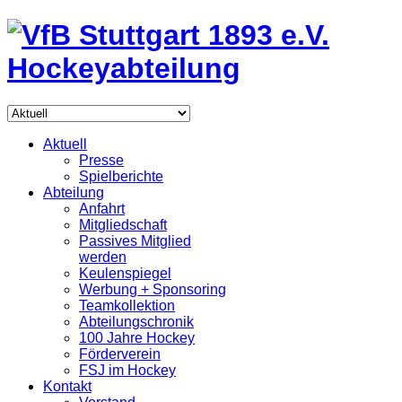
Aktuell
Presse
Spielberichte
Abteilung
Anfahrt
Mitgliedschaft
Passives Mitglied
werden
Keulenspiegel
Werbung + Sponsoring
Teamkollektion
Abteilungschronik
100 Jahre Hockey
Förderverein
FSJ im Hockey
Kontakt