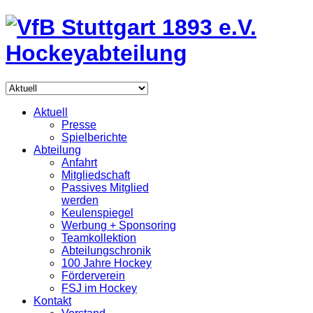
Aktuell
Presse
Spielberichte
Abteilung
Anfahrt
Mitgliedschaft
Passives Mitglied
werden
Keulenspiegel
Werbung + Sponsoring
Teamkollektion
Abteilungschronik
100 Jahre Hockey
Förderverein
FSJ im Hockey
Kontakt