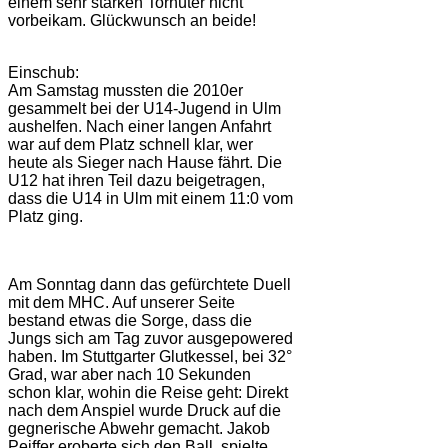
einem sehr starken Torhüter nicht
vorbeikam. Glückwunsch an beide!
Einschub:
Am Samstag mussten die 2010er
gesammelt bei der U14-Jugend in Ulm
aushelfen. Nach einer langen Anfahrt
war auf dem Platz schnell klar, wer
heute als Sieger nach Hause fährt. Die
U12 hat ihren Teil dazu beigetragen,
dass die U14 in Ulm mit einem 11:0 vom
Platz ging.
Am Sonntag dann das gefürchtete Duell
mit dem MHC. Auf unserer Seite
bestand etwas die Sorge, dass die
Jungs sich am Tag zuvor ausgepowered
haben. Im Stuttgarter Glutkessel, bei 32°
Grad, war aber nach 10 Sekunden
schon klar, wohin die Reise geht: Direkt
nach dem Anspiel wurde Druck auf die
gegnerische Abwehr gemacht. Jakob
Peiffer eroberte sich den Ball, spielte