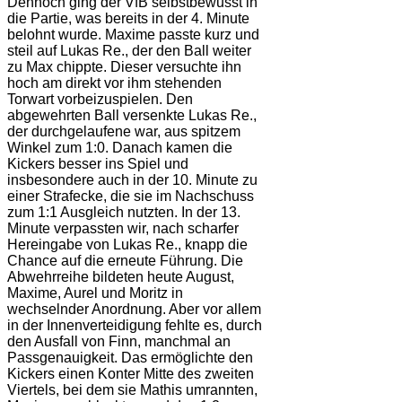
Dennoch ging der VfB selbstbewusst in
die Partie, was bereits in der 4. Minute
belohnt wurde. Maxime passte kurz und
steil auf Lukas Re., der den Ball weiter
zu Max chippte. Dieser versuchte ihn
hoch am direkt vor ihm stehenden
Torwart vorbeizuspielen. Den
abgewehrten Ball versenkte Lukas Re.,
der durchgelaufene war, aus spitzem
Winkel zum 1:0. Danach kamen die
Kickers besser ins Spiel und
insbesondere auch in der 10. Minute zu
einer Strafecke, die sie im Nachschuss
zum 1:1 Ausgleich nutzten. In der 13.
Minute verpassten wir, nach scharfer
Hereingabe von Lukas Re., knapp die
Chance auf die erneute Führung. Die
Abwehrreihe bildeten heute August,
Maxime, Aurel und Moritz in
wechselnder Anordnung. Aber vor allem
in der Innenverteidigung fehlte es, durch
den Ausfall von Finn, manchmal an
Passgenauigkeit. Das ermöglichte den
Kickers einen Konter Mitte des zweiten
Viertels, bei dem sie Mathis umrannten,