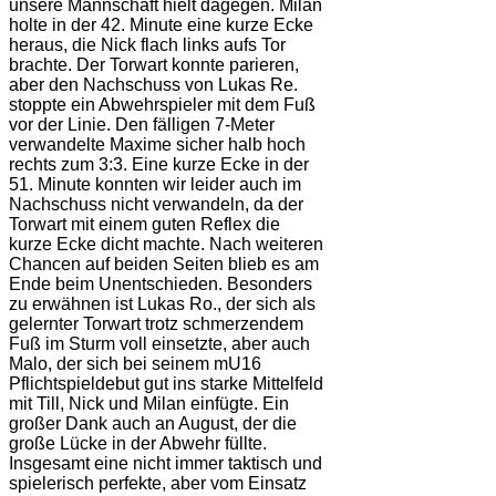
unsere Mannschaft hielt dagegen. Milan
holte in der 42. Minute eine kurze Ecke
heraus, die Nick flach links aufs Tor
brachte. Der Torwart konnte parieren,
aber den Nachschuss von Lukas Re.
stoppte ein Abwehrspieler mit dem Fuß
vor der Linie. Den fälligen 7-Meter
verwandelte Maxime sicher halb hoch
rechts zum 3:3. Eine kurze Ecke in der
51. Minute konnten wir leider auch im
Nachschuss nicht verwandeln, da der
Torwart mit einem guten Reflex die
kurze Ecke dicht machte. Nach weiteren
Chancen auf beiden Seiten blieb es am
Ende beim Unentschieden. Besonders
zu erwähnen ist Lukas Ro., der sich als
gelernter Torwart trotz schmerzendem
Fuß im Sturm voll einsetzte, aber auch
Malo, der sich bei seinem mU16
Pflichtspieldebut gut ins starke Mittelfeld
mit Till, Nick und Milan einfügte. Ein
großer Dank auch an August, der die
große Lücke in der Abwehr füllte.
Insgesamt eine nicht immer taktisch und
spielerisch perfekte, aber vom Einsatz