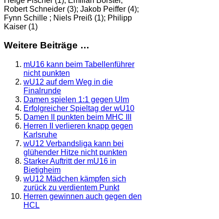
Helge Fischer (1); Emilian Borstel;
Robert Schneider (3); Jakob Peiffer (4);
Fynn Schille ; Niels Preiß (1); Philipp
Kaiser (1)
Weitere Beiträge …
mU16 kann beim Tabellenführer
nicht punkten
wU12 auf dem Weg in die
Finalrunde
Damen spielen 1:1 gegen Ulm
Erfolgreicher Spieltag der wU10
Damen II punkten beim MHC III
Herren II verlieren knapp gegen
Karlsruhe
wU12 Verbandsliga kann bei
glühender Hitze nicht punkten
Starker Auftritt der mU16 in
Bietigheim
wU12 Mädchen kämpfen sich
zurück zu verdientem Punkt
Herren gewinnen auch gegen den
HCL