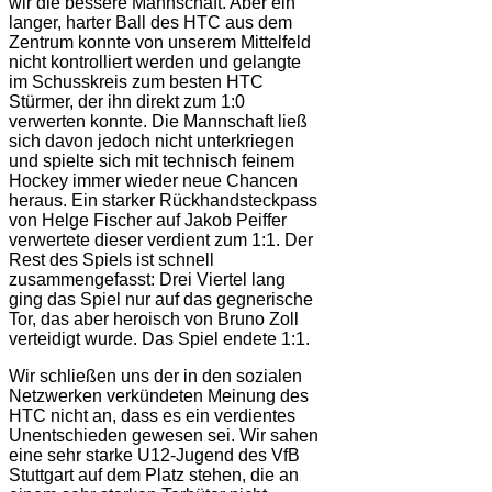
wir die bessere Mannschaft. Aber ein
langer, harter Ball des HTC aus dem
Zentrum konnte von unserem Mittelfeld
nicht kontrolliert werden und gelangte
im Schusskreis zum besten HTC
Stürmer, der ihn direkt zum 1:0
verwerten konnte. Die Mannschaft ließ
sich davon jedoch nicht unterkriegen
und spielte sich mit technisch feinem
Hockey immer wieder neue Chancen
heraus. Ein starker Rückhandsteckpass
von Helge Fischer auf Jakob Peiffer
verwertete dieser verdient zum 1:1. Der
Rest des Spiels ist schnell
zusammengefasst: Drei Viertel lang
ging das Spiel nur auf das gegnerische
Tor, das aber heroisch von Bruno Zoll
verteidigt wurde. Das Spiel endete 1:1.
Wir schließen uns der in den sozialen
Netzwerken verkündeten Meinung des
HTC nicht an, dass es ein verdientes
Unentschieden gewesen sei. Wir sahen
eine sehr starke U12-Jugend des VfB
Stuttgart auf dem Platz stehen, die an