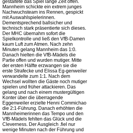
gestaltete das Spiel lange Zeit offen.
Mannheim schickte ein extrem junges
Nachwuchsteam ins Rennen, gespickt
mit Auswahlspielerinnen.
Dementsprechend ballsicher und
technisch stark präsentierte sich dieses.
Der MHC übernahm sofort die
Spielkontrolle und ließ den VfB-Damen
kaum Luft zum Atmen. Nach zehn
Minuten gelang Mannheim das 1:0.
Danach hielten die VfB-Mädels die
Partie offen und wurden mutiger. Mitte
der ersten Hälfte erzwangen sie die
erste Strafecke und Elissa Eg-genweiler
verwandelte zum 1:1. Nach dem
Wechsel wollten die Gäste noch mutiger
spielen und früher attackieren. Das
gelang und nach einem mustergültigen
Konter über die überragende
Eggenweiler erzielte Henni Commichao
die 2:1-Führung. Danach erhöhten die
Mannheimerinnen das Tempo und den
VfB-Mädels fehlten das Glück und die
Cleverness. Der Ausgleich .fiel nur
wenige Minuten nach der Führung und