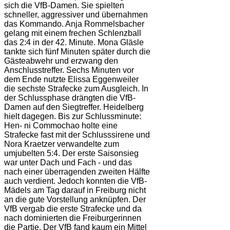
sich die VfB-Damen. Sie spielten
schneller, aggressiver und übernahmen
das Kommando. Anja Rommelsbacher
gelang mit einem frechen Schlenzball
das 2:4 in der 42. Minute. Mona Gläsle
tankte sich fünf Minuten später durch die
Gästeabwehr und erzwang den
Anschlusstreffer. Sechs Minuten vor
dem Ende nutzte Elissa Eggenweiler
die sechste Strafecke zum Ausgleich. In
der Schlussphase drängten die VfB-
Damen auf den Siegtreffer. Heidelberg
hielt dagegen. Bis zur Schlussminute:
Hen- ni Commochao holte eine
Strafecke fast mit der Schlusssirene und
Nora Kraetzer verwandelte zum
umjubelten 5:4. Der erste Saisonsieg
war unter Dach und Fach - und das
nach einer überragenden zweiten Hälfte
auch verdient. Jedoch konnten die VfB-
Mädels am Tag darauf in Freiburg nicht
an die gute Vorstellung anknüpfen. Der
VfB vergab die erste Strafecke und da
nach dominierten die Freiburgerinnen
die Partie. Der VfB fand kaum ein Mittel