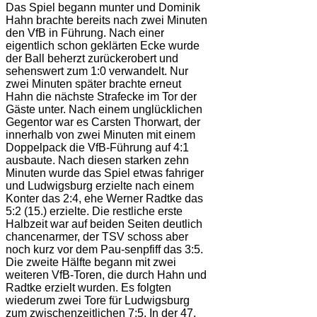
Das Spiel begann munter und Dominik
Hahn brachte bereits nach zwei Minuten
den VfB in Führung. Nach einer
eigentlich schon geklärten Ecke wurde
der Ball beherzt zurückerobert und
sehenswert zum 1:0 verwandelt. Nur
zwei Minuten später brachte erneut
Hahn die nächste Strafecke im Tor der
Gäste unter. Nach einem unglücklichen
Gegentor war es Carsten Thorwart, der
innerhalb von zwei Minuten mit einem
Doppelpack die VfB-Führung auf 4:1
ausbaute. Nach diesen starken zehn
Minuten wurde das Spiel etwas fahriger
und Ludwigsburg erzielte nach einem
Konter das 2:4, ehe Werner Radtke das
5:2 (15.) erzielte. Die restliche erste
Halbzeit war auf beiden Seiten deutlich
chancenarmer, der TSV schoss aber
noch kurz vor dem Pau-senpfiff das 3:5.
Die zweite Hälfte begann mit zwei
weiteren VfB-Toren, die durch Hahn und
Radtke erzielt wurden. Es folgten
wiederum zwei Tore für Ludwigsburg
zum zwischenzeitlichen 7:5. In der 47.