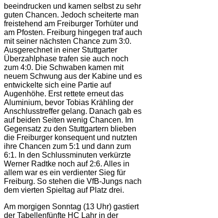
beeindrucken und kamen selbst zu sehr
guten Chancen. Jedoch scheiterte man
freistehend am Freiburger Torhüter und
am Pfosten. Freiburg hingegen traf auch
mit seiner nächsten Chance zum 3:0.
Ausgerechnet in einer Stuttgarter
Überzahlphase trafen sie auch noch
zum 4:0. Die Schwaben kamen mit
neuem Schwung aus der Kabine und es
entwickelte sich eine Partie auf
Augenhöhe. Erst rettete erneut das
Aluminium, bevor Tobias Krähling der
Anschlusstreffer gelang. Danach gab es
auf beiden Seiten wenig Chancen. Im
Gegensatz zu den Stuttgartern blieben
die Freiburger konsequent und nutzten
ihre Chancen zum 5:1 und dann zum
6:1. In den Schlussminuten verkürzte
Werner Radtke noch auf 2:6. Alles in
allem war es ein verdienter Sieg für
Freiburg. So stehen die VfB-Jungs nach
dem vierten Spieltag auf Platz drei.
Am morgigen Sonntag (13 Uhr) gastiert
der Tabellenfünfte HC Lahr in der