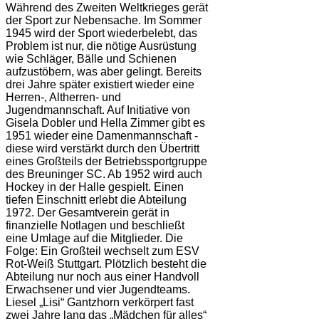
Während des Zweiten Weltkrieges gerät
der Sport zur Nebensache. Im Sommer
1945 wird der Sport wiederbelebt, das
Problem ist nur, die nötige Ausrüstung
wie Schläger, Bälle und Schienen
aufzustöbern, was aber gelingt. Bereits
drei Jahre später existiert wieder eine
Herren-, Altherren- und
Jugendmannschaft. Auf Initiative von
Gisela Dobler und Hella Zimmer gibt es
1951 wieder eine Damenmannschaft -
diese wird verstärkt durch den Übertritt
eines Großteils der Betriebssportgruppe
des Breuninger SC. Ab 1952 wird auch
Hockey in der Halle gespielt. Einen
tiefen Einschnitt erlebt die Abteilung
1972. Der Gesamtverein gerät in
finanzielle Notlagen und beschließt
eine Umlage auf die Mitglieder. Die
Folge: Ein Großteil wechselt zum ESV
Rot-Weiß Stuttgart. Plötzlich besteht die
Abteilung nur noch aus einer Handvoll
Erwachsener und vier Jugendteams.
Liesel „Lisi“ Gantzhorn verkörpert fast
zwei Jahre lang das „Mädchen für alles“