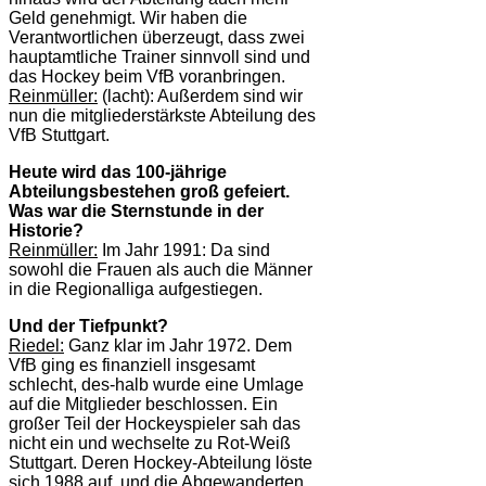
Geld genehmigt. Wir haben die
Verantwortlichen überzeugt, dass zwei
hauptamtliche Trainer sinnvoll sind und
das Hockey beim VfB voranbringen.
Reinmüller:
(lacht): Außerdem sind wir
nun die mitgliederstärkste Abteilung des
VfB Stuttgart.
Heute wird das 100-jährige
Abteilungsbestehen groß gefeiert.
Was war die Sternstunde in der
Historie?
Reinmüller:
Im Jahr 1991: Da sind
sowohl die Frauen als auch die Männer
in die Regionalliga aufgestiegen.
Und der Tiefpunkt?
Riedel:
Ganz klar im Jahr 1972. Dem
VfB ging es finanziell insgesamt
schlecht, des-halb wurde eine Umlage
auf die Mitglieder beschlossen. Ein
großer Teil der Hockeyspieler sah das
nicht ein und wechselte zu Rot-Weiß
Stuttgart. Deren Hockey-Abteilung löste
sich 1988 auf, und die Abgewanderten