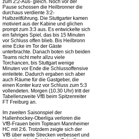
zum 2:2-Aus- gleich. Noch vor der
Pause schossen die Heilbronner die
durchaus verdiente 3:2-
Halbzeitführung. Die Stuttgarter kamen
motiviert aus der Kabine und glichen
prompt zum 3:3 aus. Es entwickelte sich
ein fahriges Spiel, das bis 15 Minuten
vor Schluss offen blieb. Bis Heilbronn
eine Ecke im Tor der Gäste
unterbrachte. Danach boten sich beiden
Teams nicht mehr allzu viele
Torchancen, bis Stuttgart wenige
Minuten vor Ende die Schlussoffensive
einleitete. Dadurch ergaben sich aber
auch Räume für die Gastgeber, die
einen Konter kurz vor Schluss zum 5:3
vollendeten. Morgen (10.30 Uhr) tritt der
Tabellenzweite VfB beim Spitzenreiter
FT Freiburg an.
Im zweiten Saisonspiel der
Hallenhockey-Oberliga verloren die
VfB-Frauen beim Topteam Mannheimer
HC mit 2:6. Trotzdem zeigte sich der
VfB über weite Strecken verbessert und